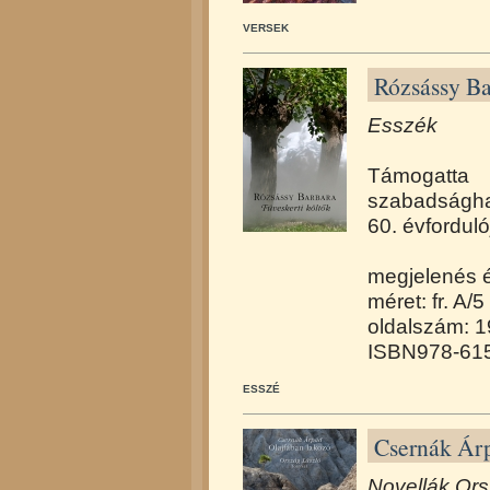
VERSEK
Rózsássy Ba
Esszék
Támogatt
szabadságh
60. évforduló
megjelenés 
méret: fr. A/5
oldalszám: 
ISBN978-615
ESSZÉ
Csernák Árp
Novellák Ors