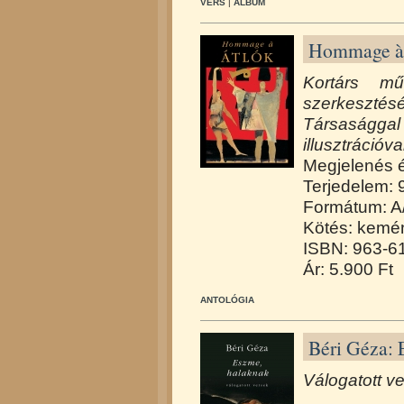
VERS
|
ALBUM
Hommage 
Kortárs mű
szerkeszt
Társaságga
illusztrációva
Megjelenés 
Terjedelem: 
Formátum: A
Kötés: kemén
ISBN: 963-6
Ár: 5.900 Ft
ANTOLÓGIA
Béri Géza: 
Válogatott v