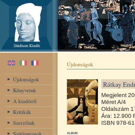
Újdonságok
Újdonságok
Rátkay Endr
Könyveink
Megjelent 2
A kiadóról
Méret A/4
Oldalszám 1
Kritikák
Ára: 12.900 
Szerzőink
ISBN 978-61
Sajtóanyagok,
ALBUM