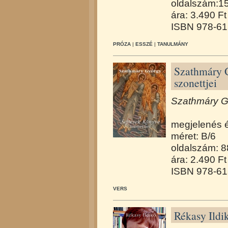
oldalszám:1
ára: 3.490 Ft
ISBN 978-61
PRÓZA
|
ESSZÉ
|
TANULMÁNY
Szathmáry 
szonettjei
Szathmáry Gy
megjelenés 
méret: B/6
oldalszám: 8
ára: 2.490 Ft
ISBN 978-61
VERS
Rékasy Ildi