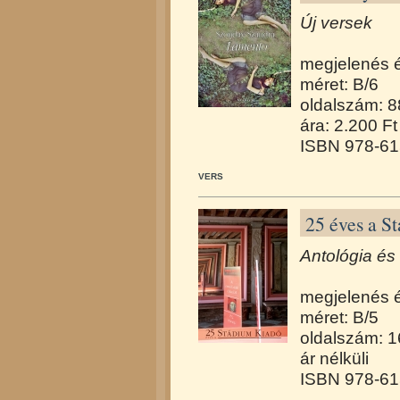
Új versek
megjelenés 
méret: B/6
oldalszám: 8
ára: 2.200 Ft
ISBN 978-61
VERS
25 éves a S
Antológia és
megjelenés 
méret: B/5
oldalszám: 
ár nélküli
ISBN 978-61