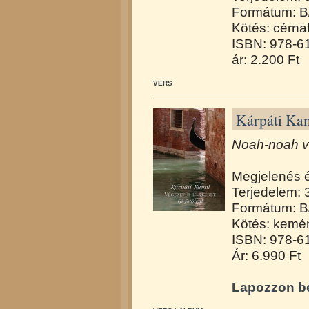
Formátum: B
Kötés: cérna
ISBN: 978-6
ár: 2.200 Ft
VERS
Kárpáti Kam
Noah-noah ve
Megjelenés 
Terjedelem: 
Formátum: B
Kötés: kemén
ISBN: 978-6
Ár: 6.990 Ft
Lapozzon be