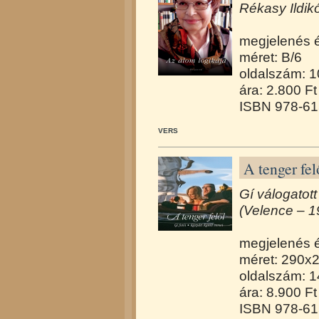
Rékasy Ildik
megjelenés 
méret: B/6
oldalszám: 
ára: 2.800 Ft
ISBN 978-61
VERS
A tenger fel
Gí válogatott
(Velence – 
megjelenés 
méret: 290x
oldalszám: 1
ára: 8.900 Ft
ISBN 978-61