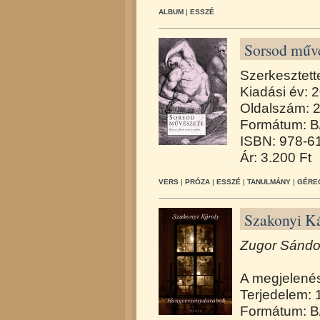
ALBUM
|
ESSZÉ
Sorsod művé
Szerkesztett
Kiadási év: 
Oldalszám: 
Formátum: B
ISBN: 978-6
Ár: 3.200 Ft
VERS
|
PRÓZA
|
ESSZÉ
|
TANULMÁNY
|
GÉREC
Szakonyi K
Zugor Sándor
A megjelené
Terjedelem: 
Formátum: B