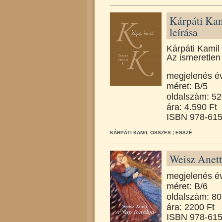
Kárpáti Kam
leírása
Kárpáti Kamil
Az ismeretlen 
megjelenés é
méret: B/5
oldalszám: 5
ára: 4.590 Ft
ISBN 978-615
KÁRPÁTI KAMIL ÖSSZES
|
ESSZÉ
Weisz Anett
megjelenés é
méret: B/6
oldalszám: 80
ára: 2200 Ft
ISBN 978-615