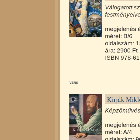
Válogatott s
festményeivel
megjelenés 
méret: B/6
oldalszám: 
ára: 2900 Ft
ISBN 978-61
VERS
Kirják Mikl
Képzőművész
megjelenés 
méret: A/4
oldalszám: 9