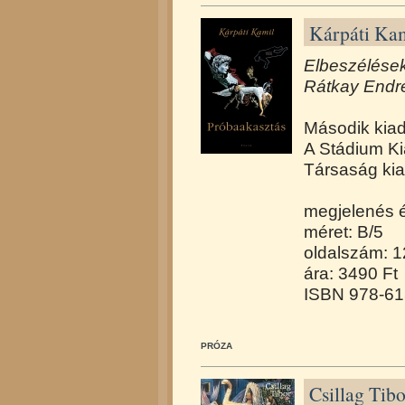
Kárpáti Kam
Elbeszélések
Rátkay Endre
Második kia
A Stádium Ki
Társaság ki
megjelenés 
méret: B/5
oldalszám: 
ára: 3490 Ft
ISBN 978-61
PRÓZA
Csillag Tibo