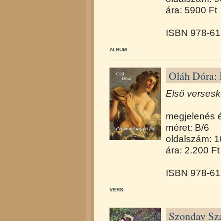
ára: 5900 Ft
ISBN 978-61
ALBUM
Oláh Dóra: 
Első versesk
megjelenés 
méret: B/6
oldalszám: 
ára: 2.200 Ft
ISBN 978-61
VERS
Szonday Sz