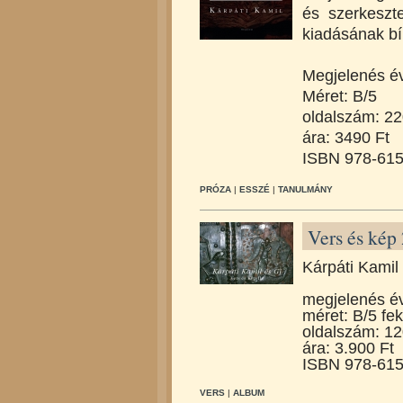
és szerkeszte
kiadásának bí
Megjelenés é
Méret: B/5
oldalszám: 2
ára: 3490 Ft
ISBN 978-615
PRÓZA
|
ESSZÉ
|
TANULMÁNY
Vers és kép
Kárpáti Kamil
megjelenés é
méret: B/5 fek
oldalszám: 1
ára: 3.900 Ft
ISBN 978-615
VERS
|
ALBUM