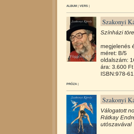
ALBUM
|
VERS
|
Szakonyi Kár
Színházi tör
megjelenés 
méret: B/5
oldalszám: 
ára: 3.600 Ft
ISBN:978-61
PRÓZA
|
Szakonyi Ká
Válogatott n
Rátkay Endr
utószavával