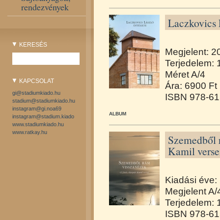
rendezvények
Laczkovics 
KERESÉS
Megjelent: 2
Terjedelem: 
Méret A/4
KAPCSOLAT
Ára: 6900 Ft
gi@stadiumkiado.hu
ISBN 978-61
stadium@stadiumkiado.hu
instagram@gi.noa69
ALBUM
instagram@stadium.kiado
www.stadiumkiado.hu
www.ratkay.hu
Szemedből r
Kamil verse
Kiadási éve:
Megjelent A/
Terjedelem: 
ISBN 978-61