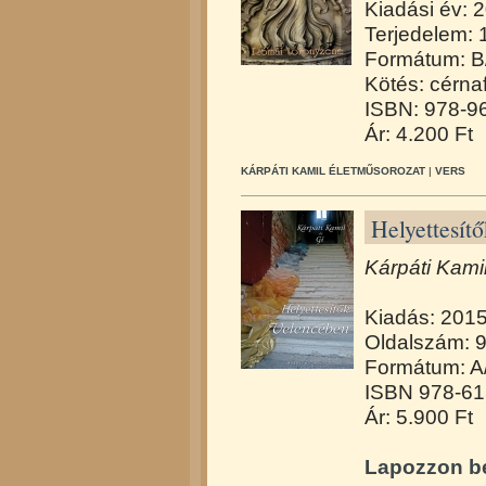
Kiadási év: 
Terjedelem: 
Formátum: B
Kötés: cérna
ISBN: 978-9
Ár: 4.200 Ft
KÁRPÁTI KAMIL ÉLETMŰSOROZAT
|
VERS
Helyettesít
Kárpáti Kamil
Kiadás: 201
Oldalszám: 
Formátum: A
ISBN 978-61
Ár: 5.900 Ft
Lapozzon be