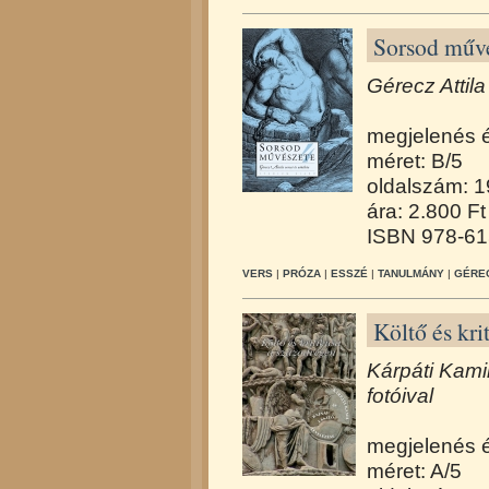
Sorsod művé
Gérecz Attila
megjelenés 
méret: B/5
oldalszám: 
ára: 2.800 Ft
ISBN 978-61
VERS
|
PRÓZA
|
ESSZÉ
|
TANULMÁNY
|
GÉREC
Költő és kr
Kárpáti Kami
fotóival
megjelenés 
méret: A/5