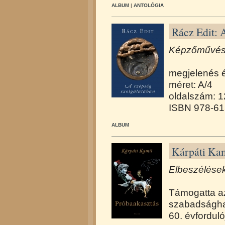
ALBUM
|
ANTOLÓGIA
Rácz Edit: 
Képzőművész
megjelenés 
méret: A/4
oldalszám: 
ISBN 978-61
ALBUM
Kárpáti Kam
Elbeszélések
Támogatta a
szabadságh
60. évforduló