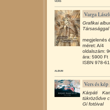
VERS
Varga Lász
Grafikai albu
Társasággal 
megjelenés 
méret: A/4
oldalszám: 9
ára: 5900 Ft
ISBN 978-61
ALBUM
Vers és kép 
Kárpáti K
tükröződve
c
Gí fotóival