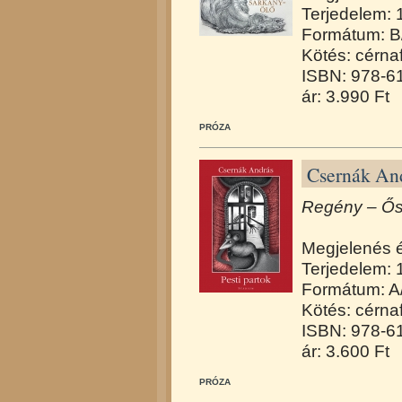
Terjedelem: 1
Formátum: B
Kötés: cérna
ISBN: 978-6
ár: 3.990 Ft
PRÓZA
Csernák And
Regény – Ősz
Megjelenés 
Terjedelem: 
Formátum: A
Kötés: cérna
ISBN: 978-6
ár: 3.600 Ft
PRÓZA