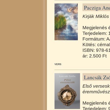
Pacziga And
Kirják Miklós
Megjelenés 
Terjedelem: 
Formátum: A
Kötés: cérna
ISBN: 978-6
ár: 2.500 Ft
VERS
Lancsák Zsóf
Első versesk
éremművész 
Megjelenés 
Terjedelem: 