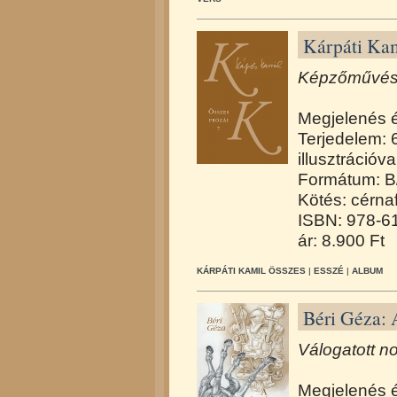
Kárpáti Kam
Képzőművész
Megjelenés 
Terjedelem: 
illusztrációva
Formátum: B
Kötés: cérna
ISBN: 978-6
ár: 8.900 Ft
KÁRPÁTI KAMIL ÖSSZES
|
ESSZÉ
|
ALBUM
Béri Géza: 
Válogatott no
Megjelenés 