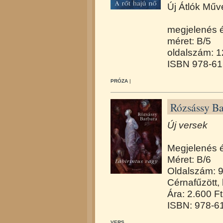
Új Átlók Műv
megjelenés 
méret: B/5
oldalszám: 
ISBN 978-61
PRÓZA
|
Rózsássy Ba
Új versek
Megjelenés 
Méret: B/6
Oldalszám: 
Cérnafűzött,
Ára: 2.600 Ft
ISBN: 978-6
VERS