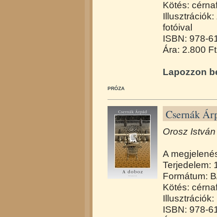
Kötés: cérna
Illusztrációk
fotóival
ISBN: 978-6
Ára: 2.800 Ft
Lapozzon be
PRÓZA
Csernák Ár
Orosz István 
A megjelené
Terjedelem: 
Formátum: B
Kötés: cérna
Illusztrációk
ISBN: 978-6