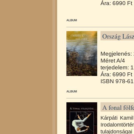
Ára: 6990 Ft
ALBUM
Ország Lász
Megjelenés:
Méret A/4
terjedelem: 1
Ára: 6990 Ft
ISBN 978-61
ALBUM
A fonal fölf
Kárpáti Kamil
Irodalomtört
tulajdonságai