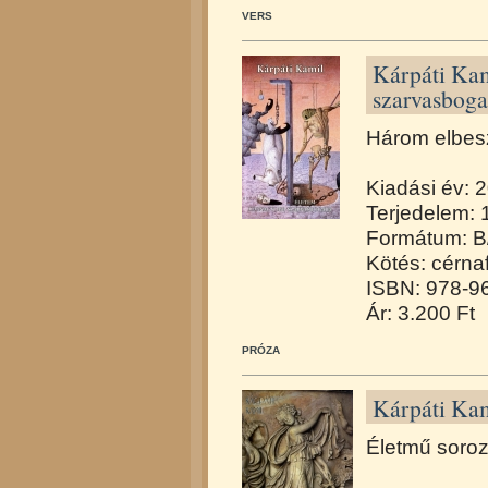
VERS
Kárpáti Kam
szarvasboga
Három elbesz
Kiadási év: 
Terjedelem: 
Formátum: B
Kötés: cérna
ISBN: 978-9
Ár: 3.200 Ft
PRÓZA
Kárpáti Kam
Életmű soroz