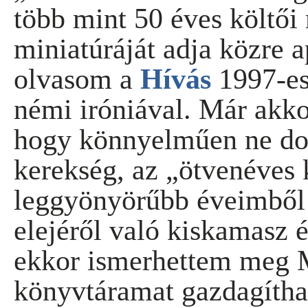
több mint 50 éves költő
miniatúráját adja közre
olvasom a
Hívás
1997-es
némi iróniával. Már akko
hogy könnyelműen ne dob
kerekség, az „ötvenéves
leggyönyörűbb éveimből 
elejéről való kiskamasz 
ekkor ismerhettem meg 
könyvtáramat gazdagítha