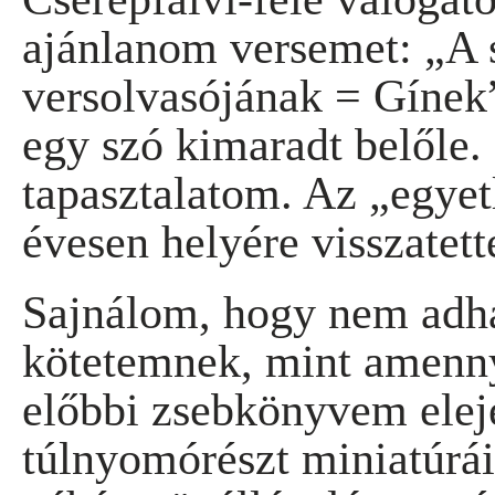
ajánlanom versemet: „A s
versolvasójának = Gínek
egy szó kimaradt belőle.
tapasztalatom. Az „egyet
évesen helyére visszatet
Sajnálom, hogy nem adha
kötetemnek, mint amenny
előbbi zsebkönyvem elej
túlnyomórészt miniatúrá