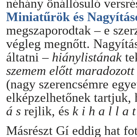
néhány önállósuló versrés
Miniatűrök és Nagyítá
megszaporodtak – e szerz
végleg megnőtt. Nagyítá
áltatni –
hiánylistának
te
szemem előtt maradozott 
(nagy szerencsémre egye
elképzelhetőnek tartjuk
á s
rejlik, és
k i h a l l a t
Másrészt Gí eddig hat fo