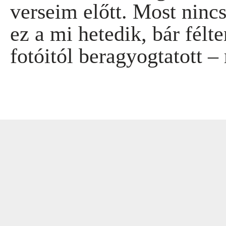
verseim előtt. Most nin
ez a mi hetedik, bár félte
fotóitól beragyogtatott 