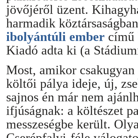
jövőjéről üzent. Kihagyha
harmadik köztársaságba
ibolyántúli ember
című 
Kiadó adta ki (a Stádium
Most, amikor csakugyan 7
költői pálya ideje, új, 
sajnos én már nem ajánl
ifjúságnak: a költészet p
messzeségbe került. Oly
Cserépfalvi-féle válogato