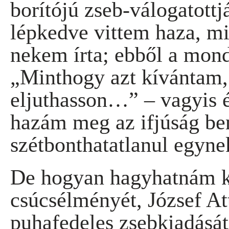
borítójú zseb-válogatottjá
lépkedve vittem haza, mi
nekem írta; ebből a mond
„Minthogy azt kívántam, 
eljuthasson…” – vagyis 
hazám meg az ifjúság b
szétbonthatatlanul egyne
De hogyan hagyhatnám 
csúcsélményét, József Att
puhafedeles zsebkiadását