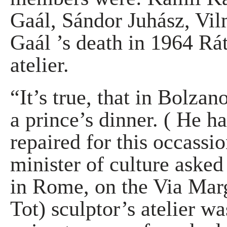
Gaál, Sándor Juhász, Vil
Gaál ’s death in 1964 Rátk
atelier.
“It’s true, that in Bolzan
a prince’s dinner. ( He h
repaired for this occassi
minister of culture aske
in Rome, on the Via Mar
Tot) sculptor’s atelier w