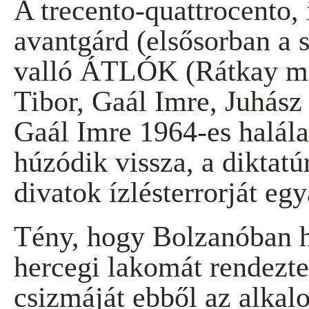
A trecento-quattrocento, 
avantgárd (elsősorban a s
valló ÁTLÓK (Rátkay mel
Tibor, Gaál Imre, Juhász
Gaál Imre 1964-es halál
húzódik vissza, a diktatú
divatok ízlésterrorját egy
Tény, hogy Bolzanóban he
hercegi lakomát rendeztek
csizmáját ebből az alkal