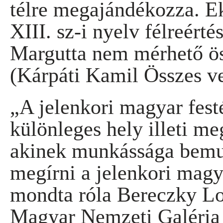
télre megajándékozza. Ek
XIII. sz-i nyelv félreérté
Margutta nem mérhető ös
(Kárpáti Kamil Összes ve
„A jelenkori magyar festé
különleges hely illeti m
akinek munkássága bemut
megírni a jelenkori mag
mondta róla Bereczky Lo
Magyar Nemzeti Galéria 