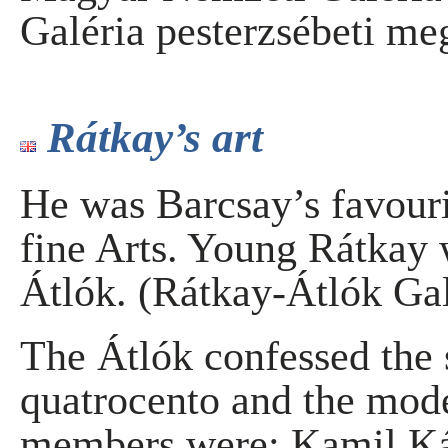
Galéria pesterzsébeti me
Rátkay’s art
He was Barcsay’s favourit
fine Arts. Young Rátkay 
Átlók. (Rátkay-Átlók Ga
The Átlók confessed the s
quatrocento and the mode
members were: Kamil Kár