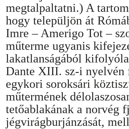
megtalpaltatni.) A tartom
hogy települjön át Rómá
Imre – Amerigo Tot – sz
műterme ugyanis kifejeze
lakatlanságából kifolyól
Dante XIII. sz-i nyelvén f
egykori soroksári köztisz
műtermének délolaszosan 
tetőablakának a norvég f
jégvirágburjánzását, mell