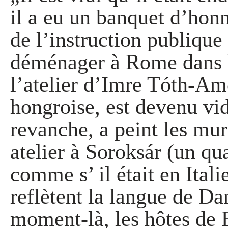
il a eu un banquet d’honn
de l’instruction publique
déménager à Rome dans l
l’atelier d’Imre Tóth-Ame
hongroise, est devenu vid
revanche, a peint les mu
atelier à Soroksár (un qu
comme s’ il était en Ital
reflètent la langue de Da
moment-là, les hôtes de 