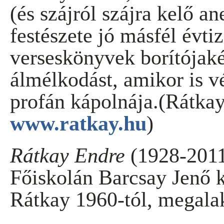
(és szájról szájra kelő a
festészete jó másfél évt
verseskönyvek borítójakén
álmélkodást, amikor is 
profán kápolnája.(Rátkay
www.ratkay.hu
)
Rátkay Endre
(1928-2011
Főiskolán Barcsay Jenő k
Rátkay 1960-tól, megala