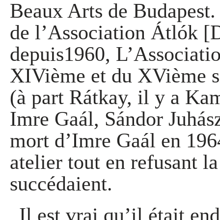
Beaux Arts de Budapest.
de l’Association Átlók [D
depuis1960, L’Association
XIVième et du XVième siè
(à part Rátkay, il y a Ka
Imre Gaál, Sándor Juhász
mort d’Imre Gaál en 1964
atelier tout en refusant l
succédaient.
„Il est vrai qu’il était e