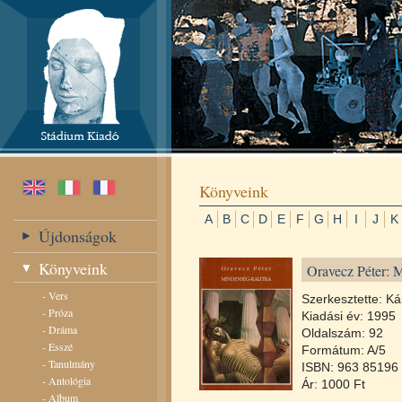
Könyveink
A
B
C
D
E
F
G
H
I
J
K
Újdonságok
Könyveink
Oravecz Péter: 
-
Vers
Szerkesztette: Ká
-
Próza
Kiadási év: 1995
-
Dráma
Oldalszám: 92
-
Esszé
Formátum: A/5
-
Tanulmány
ISBN: 963 85196 
-
Antológia
Ár: 1000 Ft
-
Album