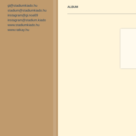
gi@stadiumkiado.hu
ALBUM
stadium@stadiumkiado.hu
instagram@gi.noa69
instagram@stadium.kiado
www.stadiumkiado.hu
www.ratkay.hu