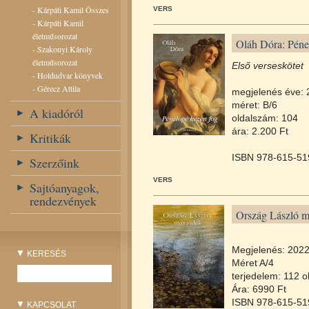
-
Kárpáti Kamil Összes
VERS
-
Kárpáti Kamil
életműsorozat
Oláh Dóra: Péne
-
Szakonyi Károly
életműsorozat
Első verseskötet
-
Holdudvar könyvek
-
Gérecz Attila
megjelenés éve: 
méret: B/6
A kiadóról
oldalszám: 104
ára: 2.200 Ft
Kritikák
ISBN 978-615-51
Szerzőink
VERS
Sajtóanyagok,
rendezvények
Ország László m
Megjelenés: 202
KERESÉS
Méret A/4
terjedelem: 112 o
Ára: 6990 Ft
ISBN 978-615-51
KAPCSOLAT