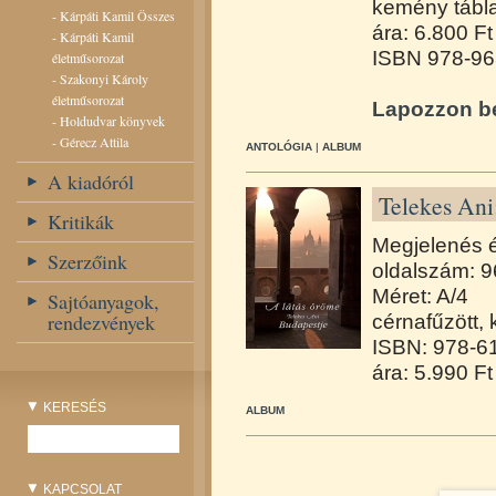
kemény tábl
-
Kárpáti Kamil Összes
ára: 6.800 Ft
-
Kárpáti Kamil
ISBN 978-96
életműsorozat
-
Szakonyi Károly
életműsorozat
Lapozzon be
-
Holdudvar könyvek
-
Gérecz Attila
ANTOLÓGIA
|
ALBUM
A kiadóról
Telekes Ani
Kritikák
Megjelenés 
Szerzőink
oldalszám: 9
Méret: A/4
Sajtóanyagok,
rendezvények
cérnafűzött,
ISBN: 978-6
ára: 5.990 Ft
KERESÉS
ALBUM
KAPCSOLAT