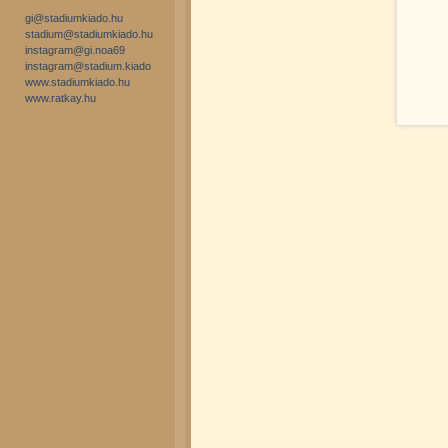
gi@stadiumkiado.hu
stadium@stadiumkiado.hu
instagram@gi.noa69
instagram@stadium.kiado
www.stadiumkiado.hu
www.ratkay.hu