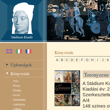
Könyveink
A
B
C
D
E
F
G
H
I
J
K
Újdonságok
Könyveink
Toronyzene 
-
Vers
A Stádium Ki
-
Próza
Kiadási év: 
-
Dráma
Szerkesztett
-
Esszé
-
Tanulmány
A/4
-
Antológia
148 szines o
-
Album