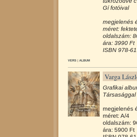
tükröződve
c
Gí fotóival
megjelenés 
méret: fektet
oldalszám: 8
ára: 3990 Ft
ISBN 978-61
VERS
|
ALBUM
Varga Lász
Grafikai albu
Társasággal 
megjelenés 
méret: A/4
oldalszám: 9
ára: 5900 Ft
ISBN 978-61