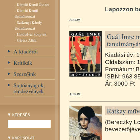
-
Kárpáti Kamil Összes
Lapozzon be
-
Kárpáti Kamil
életműsorozat
ALBUM
-
Szakonyi Károly
életműsorozat
-
Holdudvar könyvek
Gaál Imre m
-
Gérecz Attila
tanulmányá
A kiadóról
Kiadási év: 
Kritikák
Oldalszám: 
Formátum: B
Szerzőink
ISBN: 963 8
Ár: 3000 Ft
Sajtóanyagok,
rendezvények
ALBUM
Rátkay műv
KERESÉS
(Bereczky L
bevezetőjéve
KAPCSOLAT