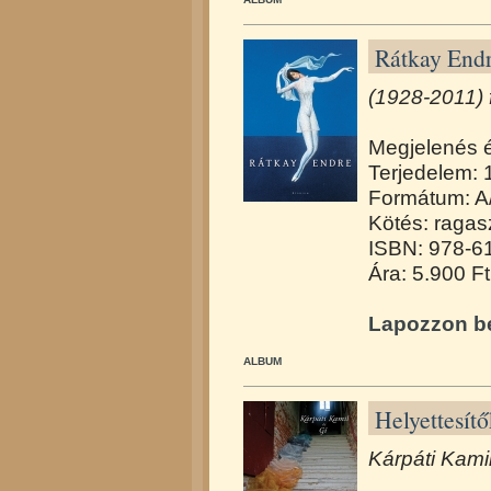
Rátkay End
(1928-2011)
Megjelenés 
Terjedelem: 
Formátum: A
Kötés: ragasz
ISBN: 978-6
Ára: 5.900 Ft
Lapozzon be
ALBUM
Helyettesít
Kárpáti Kamil