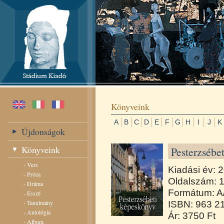
Könyveink
A
B
C
D
E
F
G
H
I
J
K
Újdonságok
Könyveink
Pesterzsébet
-
Vers
Kiadási év: 
-
Próza
Oldalszám: 
-
Dráma
Formátum: A
-
Esszé
-
Tanulmány
ISBN: 963 2
-
Antológia
Ár: 3750 Ft
-
Album