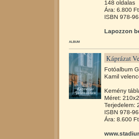
148 oldalas
Ára: 6.800 Ft
ISBN 978-96
Lapozzon be
ALBUM
Káprázat V
Fotóalbum Gí
Kamil velence
Kemény tábla
Méret: 210x
Terjedelem: 2
ISBN 978-96
Ára: 8.600 Ft
www.stadiu