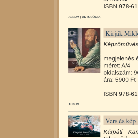
ISBN 978-61
ALBUM
|
ANTOLÓGIA
Kirják Mikl
Képzőművész
megjelenés 
méret: A/4
oldalszám: 9
ára: 5900 Ft
ISBN 978-61
ALBUM
Vers és kép 
Kárpáti K