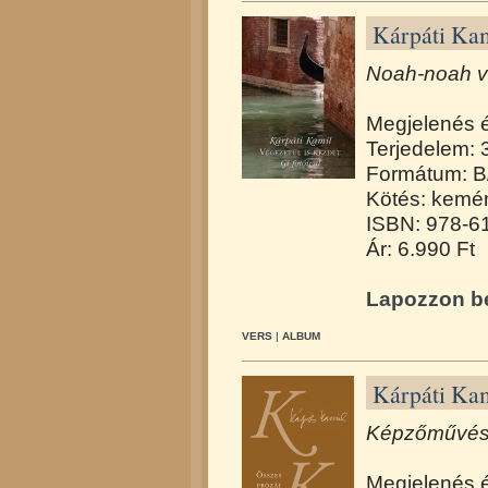
Kárpáti Kam
Noah-noah ve
Megjelenés 
Terjedelem: 
Formátum: B
Kötés: kemén
ISBN: 978-6
Ár: 6.990 Ft
Lapozzon be
VERS
|
ALBUM
Kárpáti Kam
Képzőművész
Megjelenés 