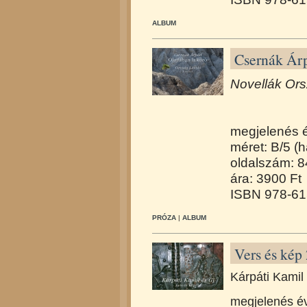
ALBUM
Csernák Árp
Novellák Ors
megjelenés 
méret: B/5 (h
oldalszám: 8
ára: 3900 Ft
ISBN 978-61
PRÓZA
|
ALBUM
Vers és kép
Kárpáti Kamil
megjelenés é