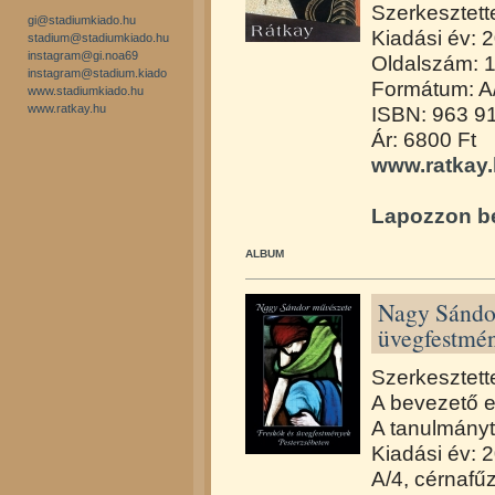
Szerkesztett
gi@stadiumkiado.hu
Kiadási év: 
stadium@stadiumkiado.hu
instagram@gi.noa69
Oldalszám: 
instagram@stadium.kiado
Formátum: A
www.stadiumkiado.hu
www.ratkay.hu
ISBN: 963 9
Ár: 6800 Ft
www.ratkay
Lapozzon be
ALBUM
Nagy Sándor
üvegfestmén
Szerkesztett
A bevezető es
A tanulmányt 
Kiadási év: 
A/4, cérnafű