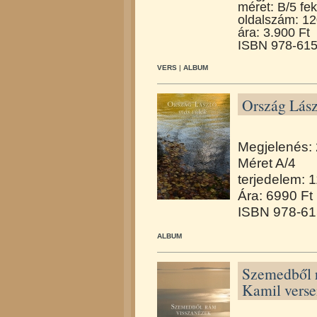
méret: B/5 fek
oldalszám: 1
ára: 3.900 Ft
ISBN 978-615
VERS
|
ALBUM
Ország Lász
Megjelenés:
Méret A/4
terjedelem: 1
Ára: 6990 Ft
ISBN 978-61
ALBUM
Szemedből r
Kamil verse