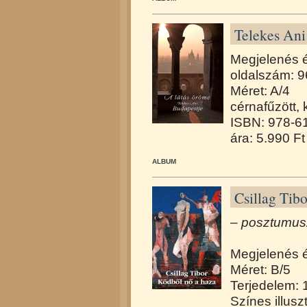
Telekes Ani
Megjelenés 
oldalszám: 9
Méret: A/4
cérnafűzött,
ISBN: 978-6
ára: 5.990 Ft
ALBUM
Csillag Tib
– posztumus
Megjelenés 
Méret: B/5
Terjedelem: 
Színes illusz