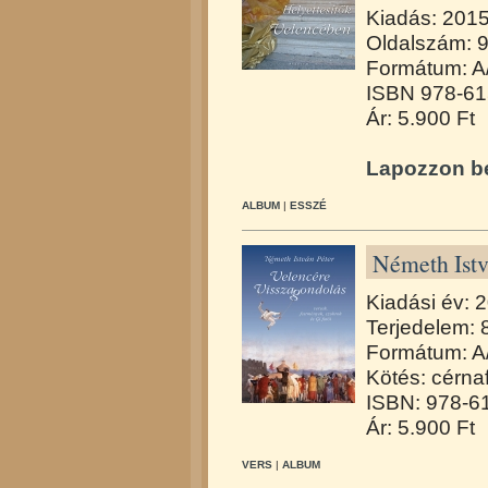
Kiadás: 201
Oldalszám: 
Formátum: A
ISBN 978-61
Ár: 5.900 Ft
Lapozzon be
ALBUM
|
ESSZÉ
Németh Istv
Kiadási év: 
Terjedelem: 
Formátum: A
Kötés: cérna
ISBN: 978-6
Ár: 5.900 Ft
VERS
|
ALBUM