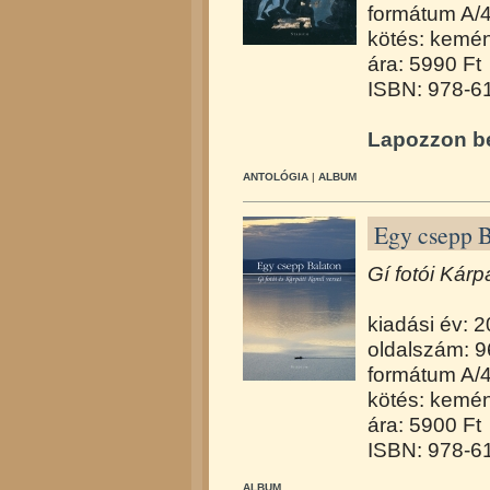
formátum A/
kötés: kemén
ára: 5990 Ft
ISBN: 978-6
Lapozzon be
ANTOLÓGIA
|
ALBUM
Egy csepp B
Gí fotói Kárp
kiadási év: 
oldalszám: 9
formátum A/
kötés: kemén
ára: 5900 Ft
ISBN: 978-6
ALBUM