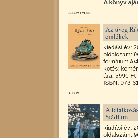
A könyv aján
ALBUM
|
VERS
Az üveg Rác
emlékek
kiadási év: 
oldalszám: 9
formátum A/
kötés: kemén
ára: 5990 Ft
ISBN: 978-6
ALBUM
A találkozá
Stádium
kiadási év: 
oldalszám: 9