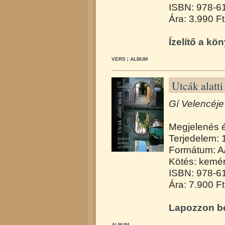
ISBN: 978-6
Ára: 3.990 Ft
Ízelítő a kö
VERS
|
ALBUM
Utcák alatti
Gí Velencéje
Megjelenés 
Terjedelem: 
Formátum: A
Kötés: kemén
ISBN: 978-6
Ára: 7.900 Ft
Lapozzon be
ALBUM