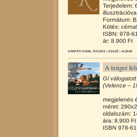
Terjedelem: 
illusztrációva
Formátum: B
Kötés: cérna
ISBN: 978-6
ár: 8.900 Ft
KÁRPÁTI KAMIL ÖSSZES
|
ESSZÉ
|
ALBUM
A tenger fel
Gí válogatott
(Velence – 
megjelenés 
méret: 290x
oldalszám: 1
ára: 8.900 Ft
ISBN 978-61