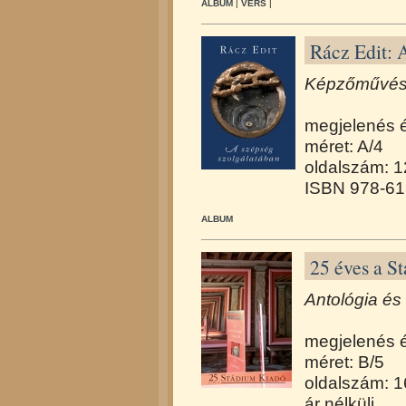
ALBUM
|
VERS
|
Rácz Edit: 
Képzőművész
megjelenés 
méret: A/4
oldalszám: 
ISBN 978-61
ALBUM
25 éves a S
Antológia és
megjelenés 
méret: B/5
oldalszám: 
ár nélküli