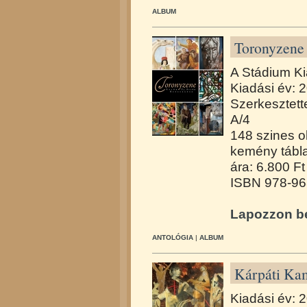
ALBUM
Toronyzene 
A Stádium Ki
Kiadási év: 
Szerkesztett
A/4
148 szines o
kemény tábl
ára: 6.800 Ft
ISBN 978-96
Lapozzon be
ANTOLÓGIA
|
ALBUM
Kárpáti Kam
Kiadási év: 