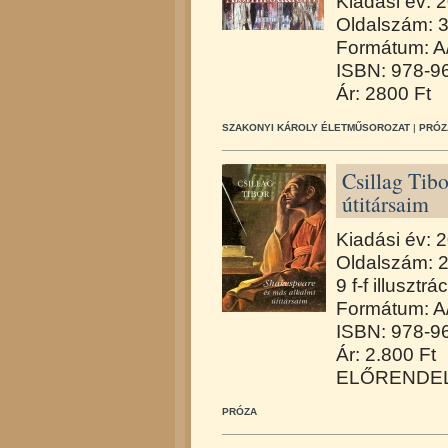
Kiadási év: 
Oldalszám: 
Formátum: A/
ISBN: 978-9
Ár: 2800 Ft
SZAKONYI KÁROLY ÉLETMŰSOROZAT
|
PRÓZ
Csillag Tib
útitársaim
Kiadási év: 
Oldalszám: 
9 f-f illuszt
Formátum: A/
ISBN: 978-9
Ár: 2.800 Ft
ELŐRENDE
PRÓZA