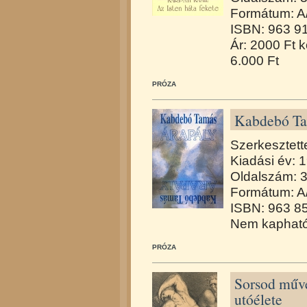
Formátum: A
ISBN: 963 9
Ár: 2000 Ft k
6.000 Ft
PRÓZA
Kabdebó Ta
Szerkesztett
Kiadási év: 
Oldalszám: 
Formátum: A
ISBN: 963 8
Nem kapható
PRÓZA
Sorsod művé
utóélete