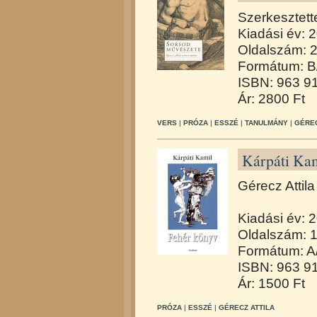
Szerkesztett
Kiadási év: 
Oldalszám: 
Formátum: B
ISBN: 963 9
Ár: 2800 Ft
VERS
|
PRÓZA
|
ESSZÉ
|
TANULMÁNY
|
GÉREC
Kárpáti Kam
Gérecz Attila
Kiadási év: 
Oldalszám: 
Formátum: A
ISBN: 963 9
Ár: 1500 Ft
PRÓZA
|
ESSZÉ
|
GÉRECZ ATTILA