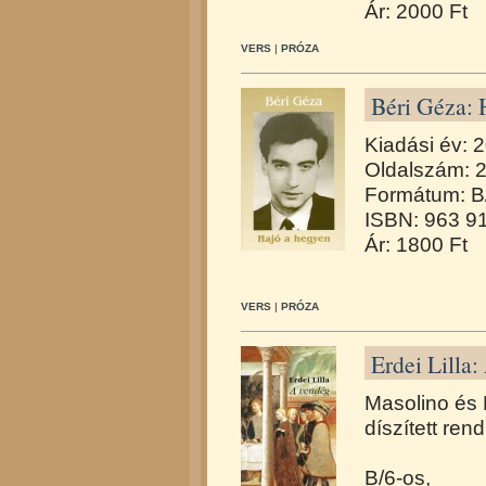
Ár: 2000 Ft
VERS
|
PRÓZA
Béri Géza: 
Kiadási év: 
Oldalszám: 
Formátum: B
ISBN: 963 9
Ár: 1800 Ft
VERS
|
PRÓZA
Erdei Lilla
Masolino és 
díszített re
B/6-os,