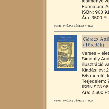
festményeivel
Formátum: A
ISBN: 963 9
Ára: 3500 Ft
VERS
|
PRÓZA
|
GÉRECZ ATTILA
Gérecz Attil
(Töredék)
Verses – élet
Simonffy And
illusztrációiva
Kiadási év: 
B/5 méretű, 
Terjedelem: 7
ISBN 978 96
Ára: 2.600 Ft
VERS
|
PRÓZA
|
GÉRECZ ATTILA