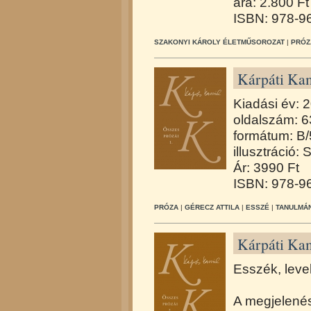
ára: 2.800 Ft
ISBN: 978-9
SZAKONYI KÁROLY ÉLETMŰSOROZAT
|
PRÓZ
Kárpáti Kam
Kiadási év: 
oldalszám: 
formátum: B/
illusztráció: 
Ár: 3990 Ft
ISBN: 978-9
PRÓZA
|
GÉRECZ ATTILA
|
ESSZÉ
|
TANULMÁ
Kárpáti Kam
Esszék, leve
A megjelené