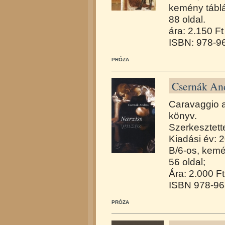
kemény tábl
88 oldal.
ára: 2.150 Ft
ISBN: 978-9
PRÓZA
Csernák And
Caravaggio a
könyv.
Szerkesztett
Kiadási év: 
B/6-os, kemé
56 oldal;
Ára: 2.000 Ft
ISBN 978-96
PRÓZA