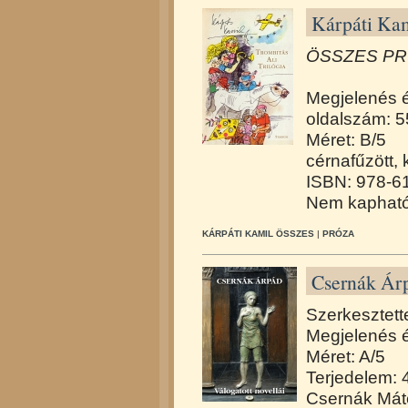
Kárpáti Kam
ÖSSZES PRÓ
Megjelenés 
oldalszám: 5
Méret: B/5
cérnafűzött,
ISBN: 978-6
Nem kapható
KÁRPÁTI KAMIL ÖSSZES
|
PRÓZA
Csernák Árp
Szerkesztett
Megjelenés 
Méret: A/5
Terjedelem: 
Csernák Máté 