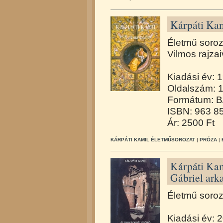
Kárpáti Ka
Életmű soroz
Vilmos rajzai
Kiadási év: 
Oldalszám: 
Formátum: B
ISBN: 963 8
Ár: 2500 Ft
KÁRPÁTI KAMIL ÉLETMŰSOROZAT
|
PRÓZA
|
Kárpáti Kam
Gábriel ark
Életmű soroz
Kiadási év: 