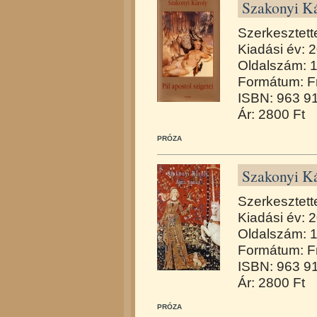
Szakonyi Kár
Szerkesztett
Kiadási év: 
Oldalszám: 
Formátum: F
ISBN: 963 9
Ár: 2800 Ft
PRÓZA
Szakonyi Ká
Szerkesztett
Kiadási év: 
Oldalszám: 
Formátum: F
ISBN: 963 9
Ár: 2800 Ft
PRÓZA