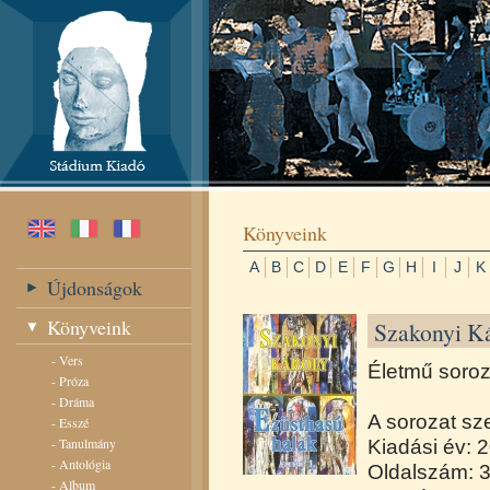
Könyveink
A
B
C
D
E
F
G
H
I
J
K
Újdonságok
Könyveink
Szakonyi Ká
-
Vers
Életmű soroz
-
Próza
-
Dráma
A sorozat sz
-
Esszé
-
Tanulmány
Kiadási év: 
-
Antológia
Oldalszám: 
-
Album