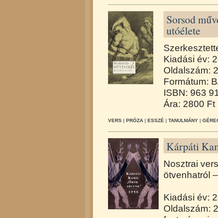
Sorsod művé
utóélete
Szerkesztett
Kiadási év: 
Oldalszám: 
Formátum: B
ISBN: 963 9
Ára: 2800 Ft
VERS
|
PRÓZA
|
ESSZÉ
|
TANULMÁNY
|
GÉREC
Kárpáti Kam
Nosztrai ver
ötvenhatról –
Kiadási év: 
Oldalszám: 2