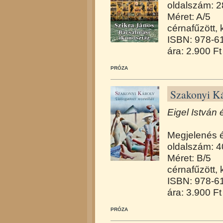
oldalszám: 2
Méret: A/5
cérnafűzött,
ISBN: 978-6
ára: 2.900 Ft
PRÓZA
Szakonyi Ká
Eigel István 
Megjelenés 
oldalszám: 4
Méret: B/5
cérnafűzött,
ISBN: 978-6
ára: 3.900 Ft
PRÓZA