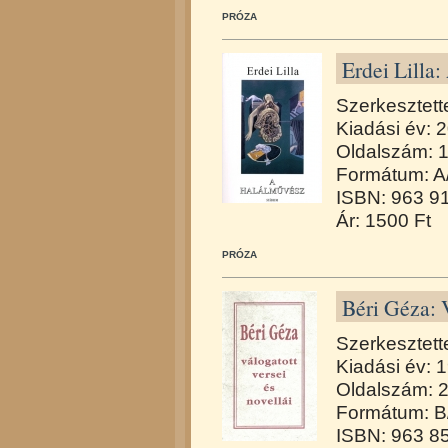
PRÓZA
Erdei Lilla
Szerkesztett
Kiadási év: 
Oldalszám: 
Formátum: A
ISBN: 963 9
Ár: 1500 Ft
PRÓZA
Béri Géza: V
Szerkesztett
Kiadási év: 
Oldalszám: 
Formátum: B
ISBN: 963 8