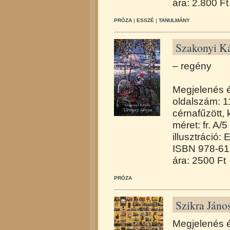
ára: 2.800 Ft
PRÓZA
|
ESSZÉ
|
TANULMÁNY
Szakonyi Ká
– regény
Megjelenés 
oldalszám: 1
cérnafűzött,
méret: fr. A/5
illusztráció: 
ISBN 978-61
ára: 2500 Ft
PRÓZA
Szikra Jáno
Megjelenés 