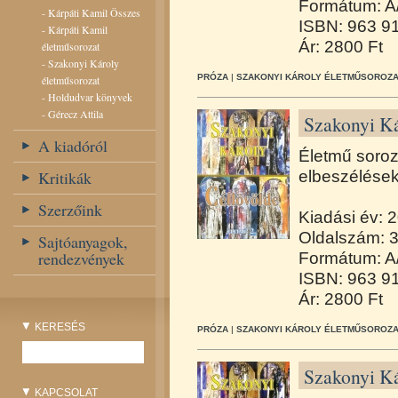
Formátum: A
-
Kárpáti Kamil Összes
ISBN: 963 9
-
Kárpáti Kamil
Ár: 2800 Ft
életműsorozat
-
Szakonyi Károly
PRÓZA
|
SZAKONYI KÁROLY ÉLETMŰSOROZA
életműsorozat
-
Holdudvar könyvek
-
Gérecz Attila
Szakonyi Ká
A kiadóról
Életmű soroz
Kritikák
elbeszélése
Szerzőink
Kiadási év: 
Oldalszám: 
Sajtóanyagok,
rendezvények
Formátum: A
ISBN: 963 9
Ár: 2800 Ft
KERESÉS
PRÓZA
|
SZAKONYI KÁROLY ÉLETMŰSOROZA
Szakonyi Ká
KAPCSOLAT