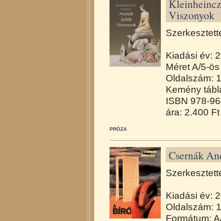
Kleinheincz 
Viszonyok
Szerkesztett
Kiadási év: 
Méret A/5-ös
Oldalszám: 1
Kemény táblá
ISBN 978-96
ára: 2.400 Ft
PRÓZA
Csernák And
Szerkesztett
Kiadási év: 
Oldalszám: 
Formátum: A/