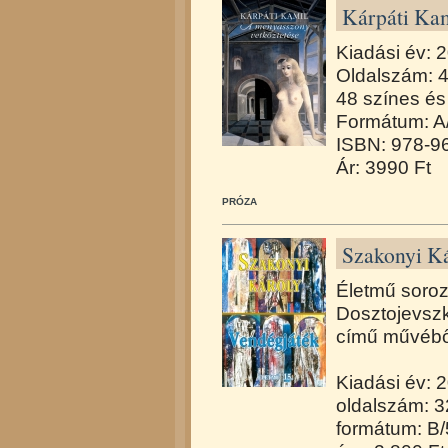
Kárpáti Kam
Kiadási év: 
Oldalszám: 
48 színes és 2
Formátum: A/
ISBN: 978-9
Ár: 3990 Ft
PRÓZA
Szakonyi Ká
Életmű soroz
Dosztojevszk
című művébő
Kiadási év: 
oldalszám: 
formátum: B/