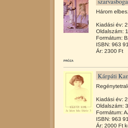
szarvasboga
Három elbes
Kiadási év: 
Oldalszám: 
Formátum: B
ISBN: 963 9
Ár: 2300 Ft
PRÓZA
Kárpáti Kam
Regénytetral
Kiadási év: 
Oldalszám: 
Formátum: A
ISBN: 963 9
Ár: 2000 Ft 