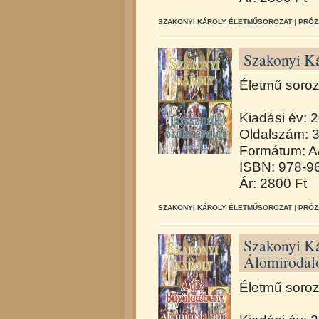
SZAKONYI KÁROLY ÉLETMŰSOROZAT
|
PRÓZ
Szakonyi Ká
Életmű soroz
Kiadási év: 
Oldalszám: 
Formátum: A/
ISBN: 978-9
Ár: 2800 Ft
SZAKONYI KÁROLY ÉLETMŰSOROZAT
|
PRÓZ
Szakonyi Ká
Álomiroda
Életmű soroz