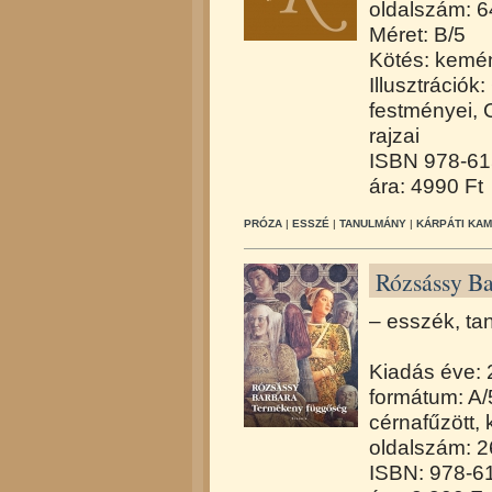
oldalszám: 
Méret: B/5
Kötés: kemén
Illusztrációk
festményei, 
rajzai
ISBN 978-61
ára: 4990 Ft
PRÓZA
|
ESSZÉ
|
TANULMÁNY
|
KÁRPÁTI KAM
Rózsássy Ba
– esszék, t
Kiadás éve:
formátum: A/
cérnafűzött,
oldalszám: 
ISBN: 978-6