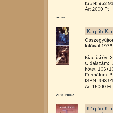
ISBN: 963 9
Ár: 2000 Ft
PRÓZA
Kárpáti Kami
Összegyűjtött
fotóival 197
Kiadási év: 
Oldalszám: I.
kötet: 166+10
Formátum: B
ISBN: 963 9
Ár: 15000 Ft
VERS
|
PRÓZA
Kárpáti Kam