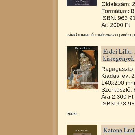
Oldalszám: 
Formátum: B
ISBN: 963 9
Ár: 2000 Ft
KÁRPÁTI KAMIL ÉLETMŰSOROZAT
|
PRÓZA
|
Erdei Lilla:
kisregények
Ragagasztó k
Kiadási év: 
140x200 mm,
Szerkesztő: 
Ára 2.300 Ft;
ISBN 978-96
PRÓZA
Katona Emil