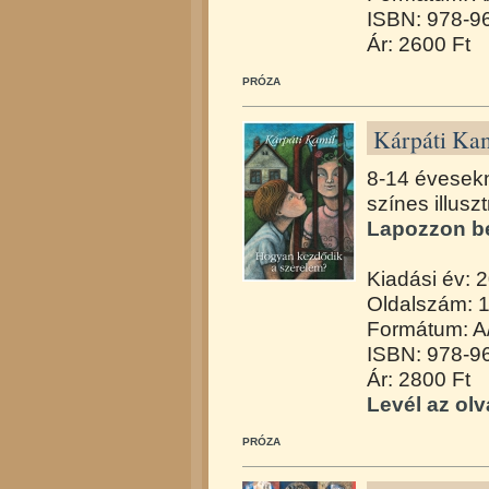
ISBN: 978-9
Ár: 2600 Ft
PRÓZA
Kárpáti Kam
8-14 évesekn
színes illuszt
Lapozzon be
Kiadási év: 
Oldalszám: 
Formátum: A/
ISBN: 978-9
Ár: 2800 Ft
Levél az ol
PRÓZA