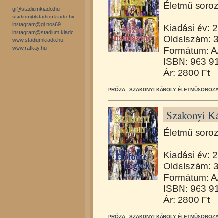
Életmű soroz
gi@stadiumkiado.hu
stadium@stadiumkiado.hu
instagram@gi.noa69
Kiadási év: 
instagram@stadium.kiado
Oldalszám: 
www.stadiumkiado.hu
www.ratkay.hu
Formátum: A
ISBN: 963 9
Ár: 2800 Ft
PRÓZA
|
SZAKONYI KÁROLY ÉLETMŰSOROZA
Szakonyi Ká
Életmű soroz
Kiadási év: 
Oldalszám: 
Formátum: A
ISBN: 963 9
Ár: 2800 Ft
PRÓZA
|
SZAKONYI KÁROLY ÉLETMŰSOROZA