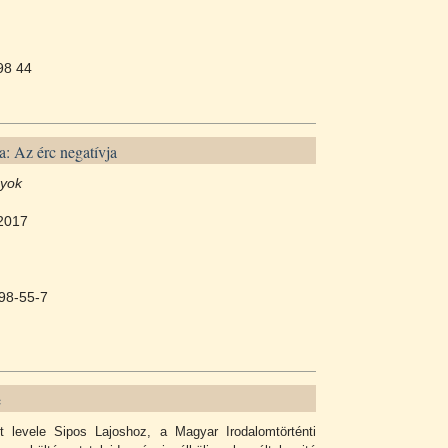
98 44
: Az érc negatívja
nyok
2017
98-55-7
e
lt levele Sipos Lajoshoz, a Magyar Irodalomtörténti