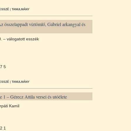
ESSZÉ
|
TANULMÁNY
z összelappadt ví­ztömlő, Gábriel arkangyal és
. – válogatott esszék
7 5
ESSZÉ
|
TANULMÁNY
 1 – Gérecz Attila versei és utóélete
rpáti Kamil
2 1