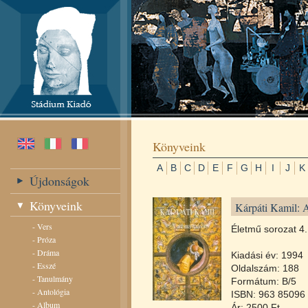
Könyveink
A
B
C
D
E
F
G
H
I
J
K
Újdonságok
Könyveink
Kárpáti Kamil: 
-
Vers
Életmű sorozat 4.
-
Próza
-
Dráma
Kiadási év: 1994
-
Esszé
Oldalszám: 188
-
Tanulmány
Formátum: B/5
-
Antológia
ISBN: 963 85096 
-
Album
Ár: 2500 Ft