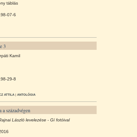
ny táblás
198-07-6
e 3
rpáti Kamil
198-29-8
Z ATTILA
|
ANTOLÓGIA
sa a századvégen
Rajnai László levelezése -
Gí fotóival
2016