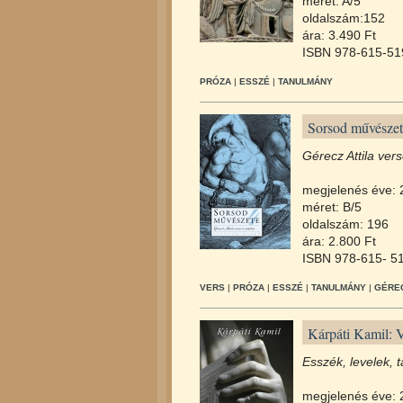
méret: A/5
oldalszám:152
ára: 3.490 Ft
ISBN 978-615-51
PRÓZA
|
ESSZÉ
|
TANULMÁNY
Sorsod művészet
Gérecz Attila vers
megjelenés éve: 
méret: B/5
oldalszám: 196
ára: 2.800 Ft
ISBN 978-615- 51
VERS
|
PRÓZA
|
ESSZÉ
|
TANULMÁNY
|
GÉREC
Kárpáti Kamil: V
Esszék, levelek,
megjelenés éve: 