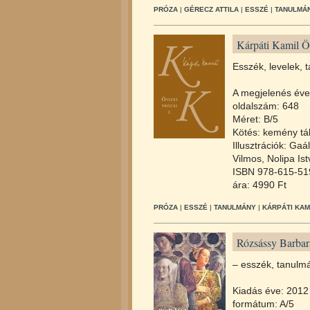
PRÓZA
|
GÉRECZ ATTILA
|
ESSZÉ
|
TANULMÁ
Kárpáti Kamil Ös
Esszék, levelek,
A megjelenés éve
oldalszám: 648
Méret: B/5
Kötés: kemény tá
Illusztrációk: Ga
Vilmos, Nolipa Ist
ISBN 978-615-51
ára: 4990 Ft
PRÓZA
|
ESSZÉ
|
TANULMÁNY
|
KÁRPÁTI KAM
Rózsássy Barbar
– esszék, tanulm
Kiadás éve: 2012
formátum: A/5