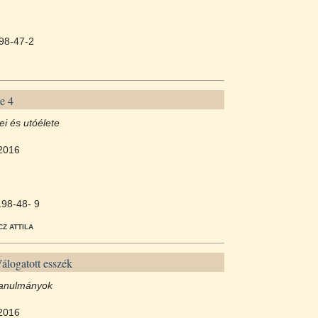
98-47-2
e 4
ei és utóélete
2016
98-48- 9
Z ATTILA
álogatott esszék
 tanulmányok
2016