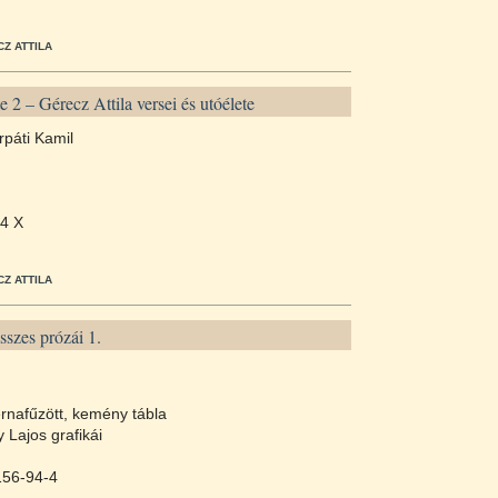
Z ATTILA
 2 – Gérecz Attila versei és utóélete
rpáti Kamil
4 X
Z ATTILA
szes prózái 1.
rnafűzött, kemény tábla
y Lajos grafikái
156-94-4