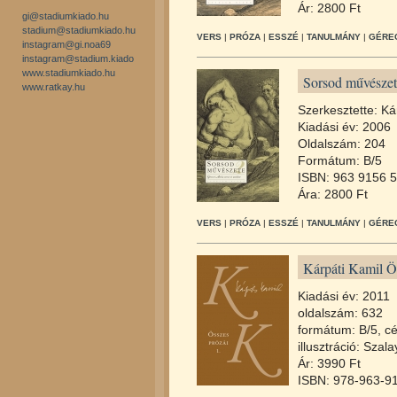
Ár: 2800 Ft
gi@stadiumkiado.hu
stadium@stadiumkiado.hu
VERS
|
PRÓZA
|
ESSZÉ
|
TANULMÁNY
|
GÉREC
instagram@gi.noa69
instagram@stadium.kiado
www.stadiumkiado.hu
Sorsod művészete
www.ratkay.hu
Szerkesztette: Ká
Kiadási év: 2006
Oldalszám: 204
Formátum: B/5
ISBN: 963 9156 5
Ára: 2800 Ft
VERS
|
PRÓZA
|
ESSZÉ
|
TANULMÁNY
|
GÉREC
Kárpáti Kamil Ös
Kiadási év: 2011
oldalszám: 632
formátum: B/5, cé
illusztráció: Szala
Ár: 3990 Ft
ISBN: 978-963-9