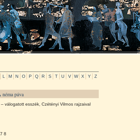
L
M
N
O
P
Q
R
S
T
U
V
W
X
Y
Z
A néma páva
 – válogatott esszék, Czétényi Vilmos rajzaival
7 8