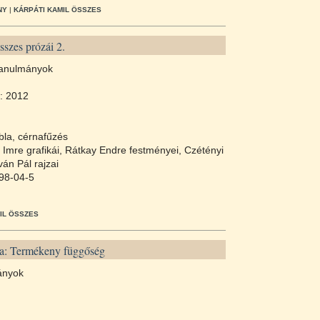
NY
|
KÁRPÁTI KAMIL ÖSSZES
szes prózái 2.
 tanulmányok
: 2012
bla, cérnafűzés
ál Imre grafikái, Rátkay Endre festményei, Czétényi
ván Pál rajzai
98-04-5
IL ÖSSZES
a: Termékeny függőség
ányok