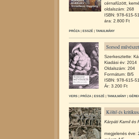
cérnafűzött, kemé
oldalszám: 268
ISBN: 978-615-5
ára: 2.800 Ft
PRÓZA
|
ESSZÉ
|
TANULMÁNY
Sorsod művészet
Szerkesztette: Ká
Kiadási év: 2014
Oldalszám: 204
Formátum: B/5
ISBN: 978-615-5
Ár: 3.200 Ft
VERS
|
PRÓZA
|
ESSZÉ
|
TANULMÁNY
|
GÉREC
Költő és kritiku
Kárpáti Kamil és 
megjelenés éve: 