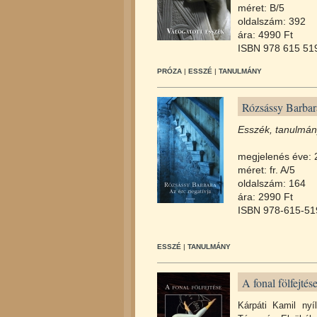
méret: B/5
oldalszám: 392
ára: 4990 Ft
ISBN 978 615 51
PRÓZA
|
ESSZÉ
|
TANULMÁNY
Rózsássy Barbara
Esszék, tanulmá
megjelenés éve: 
méret: fr. A/5
oldalszám: 164
ára: 2990 Ft
ISBN 978-615-51
ESSZÉ
|
TANULMÁNY
A fonal fölfejtés
Kárpáti Kamil nyí