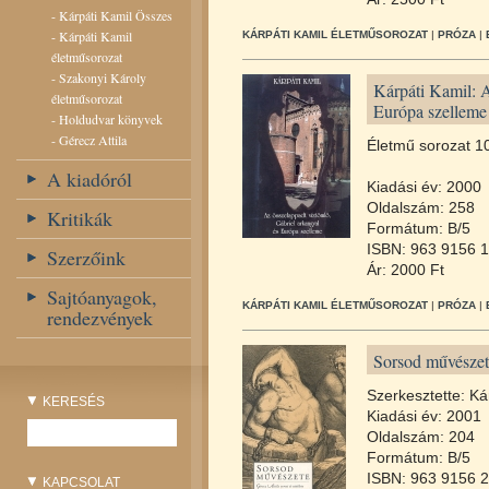
-
Kárpáti Kamil Összes
-
Kárpáti Kamil
KÁRPÁTI KAMIL ÉLETMŰSOROZAT
|
PRÓZA
|
életműsorozat
-
Szakonyi Károly
Kárpáti Kamil: A
életműsorozat
Európa szelleme
-
Holdudvar könyvek
-
Gérecz Attila
Életmű sorozat 10
A kiadóról
Kiadási év: 2000
Oldalszám: 258
Kritikák
Formátum: B/5
ISBN: 963 9156 1
Szerzőink
Ár: 2000 Ft
Sajtóanyagok,
KÁRPÁTI KAMIL ÉLETMŰSOROZAT
|
PRÓZA
|
rendezvények
Sorsod művészete
Szerkesztette: Ká
KERESÉS
Kiadási év: 2001
Oldalszám: 204
Formátum: B/5
ISBN: 963 9156 2
KAPCSOLAT